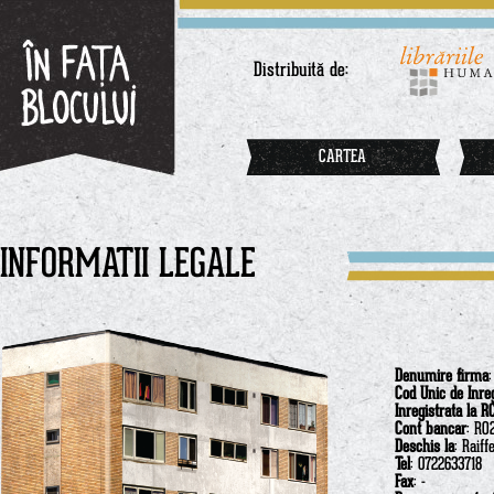
Distribuită de:
CARTEA
INFORMATII LEGALE
Denumire firma
Cod Unic de Inre
Inregistrata la R
Cont bancar
: RO
Deschis la
: Raif
Tel
: 0722633718
Fax
: -