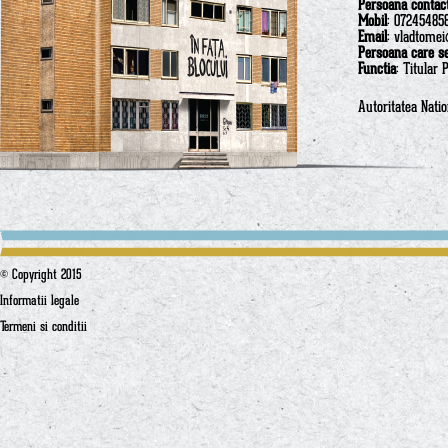
Persoana contac
Mobil
: 07245485
Email
: vladtome
Persoana care s
Functia
: Titular 
Autoritatea Nati
© Copyright 2015
Informatii legale
Termeni si conditii